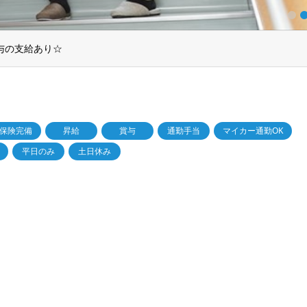
1
2
3
あり◎
保険完備
昇給
賞与
通勤手当
マイカー通勤OK
平日のみ
土日休み