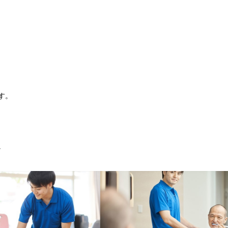
。
す。
。