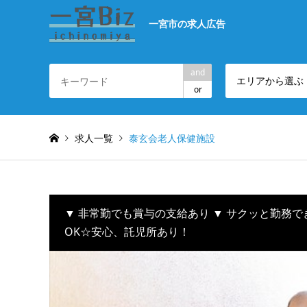
一宮市の求人広告
and
エリアから選ぶ
or
求人一覧
泰玄会老人保健施設
▼ 非常勤でも賞与の支給あり ▼ サクッと勤務で
OK☆安心、託児所あり！