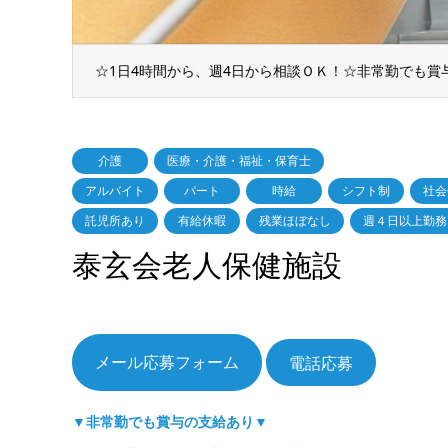
車通勤OK！時給1000円～1150円＋交通費支給♪託児所
介護
医療・介護・福祉・保育士
アルバイト
パート
時給
シフト制
社会
託児所あり
有給休暇
残業ほぼなし
週４日以上勤務
泰玄会老人保健施設
電話応募
▼非常勤でも賞与の支給あり▼