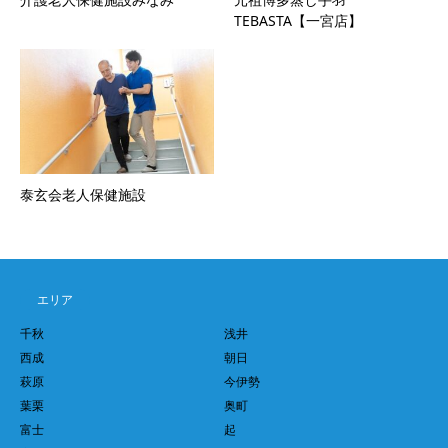
TEBASTA【一宮店】
泰玄会老人保健施設
エリア
千秋
浅井
西成
朝日
萩原
今伊勢
葉栗
奥町
富士
起
宮西
開明