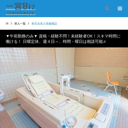
検索
求人一覧
泰玄会老人保健施設
▼午前勤務のみ▼ 資格・経験不問！未経験者OK！スキマ時間に
働ける！ 日曜定休、週４日～、時間・曜日は相談可能♬
1
2
3