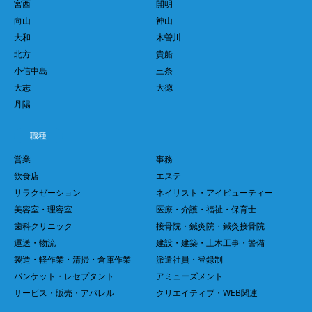
向山
神山
大和
木曽川
北方
貴船
小信中島
三条
大志
大徳
丹陽
職種
営業
事務
飲食店
エステ
リラクゼーション
ネイリスト・アイビューティー
美容室・理容室
医療・介護・福祉・保育士
歯科クリニック
接骨院・鍼灸院・鍼灸接骨院
運送・物流
建設・建築・土木工事・警備
製造・軽作業・清掃・倉庫作業
派遣社員・登録制
パンケット・レセプタント
アミューズメント
サービス・販売・アパレル
クリエイティブ・WEB関連