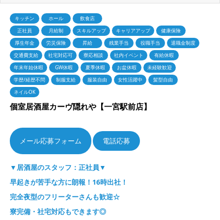
キッチン
ホール
飲食店
正社員
月給制
スキルアップ
キャリアアップ
健康保険
厚生年金
労災保険
昇給
残業手当
役職手当
退職金制度
交通費支給
社宅対応可
寮応相談
社内イベント
有給休暇
年末年始休暇
GW休暇
夏季休暇
お盆休暇
未経験歓迎
学歴/経歴不問
制服支給
服装自由
女性活躍中
髪型自由
ネイルOK
個室居酒屋カーヴ隠れや【一宮駅前店】
電話応募
▼居酒屋のスタッフ：正社員▼
早起きが苦手な方に朗報！16時出社！
完全夜型のフリーターさんも歓迎☆
寮完備・社宅対応もできます◎