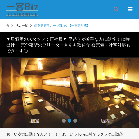
検索
求人一覧
個室居酒屋カーヴ隠れや【一宮駅前店】
▼居酒屋のスタッフ：正社員▼ 早起きが苦手な方に朗報！16時
出社！ 完全夜型のフリーターさんも歓迎☆ 寮完備・社宅対応も
できます◎
1
2
3
嬉しい夕方出勤！なんと！！！うれしい♡16時出社でラクラク出勤◎