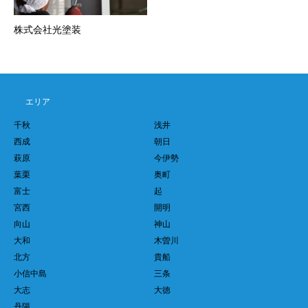
株式会社光塗装
エリア
千秋
浅井
西成
朝日
萩原
今伊勢
葉栗
奥町
富士
起
宮西
開明
向山
神山
大和
木曽川
北方
貴船
小信中島
三条
大志
大徳
丹陽