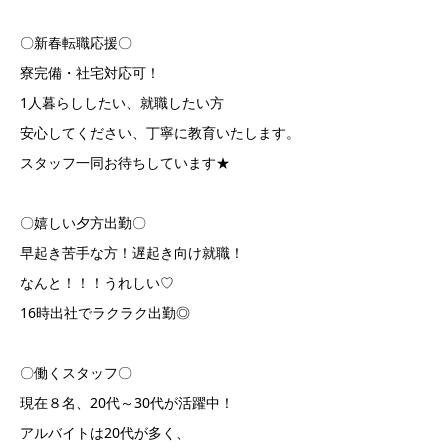
〇新春転職応援〇
寮完備・社宅対応可！
1人暮らししたい、就職したい方
安心してください、丁寧に教育いたします。
スタッフ一同お待ちしています★
〇嬉しい夕方出勤〇
早起き苦手な方！遅起き向け就職！
なんと！！！うれしい♡
16時出社でラクラク出勤◎
〇働くスタッフ〇
現在８名、20代～30代が活躍中！
アルバイトは20代が多く、