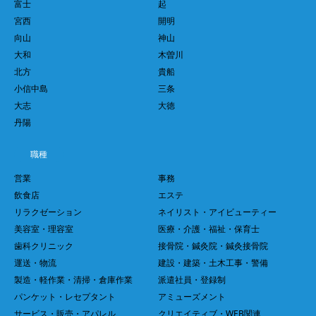
富士
起
宮西
開明
向山
神山
大和
木曽川
北方
貴船
小信中島
三条
大志
大徳
丹陽
職種
営業
事務
飲食店
エステ
リラクゼーション
ネイリスト・アイビューティー
美容室・理容室
医療・介護・福祉・保育士
歯科クリニック
接骨院・鍼灸院・鍼灸接骨院
運送・物流
建設・建築・土木工事・警備
製造・軽作業・清掃・倉庫作業
派遣社員・登録制
パンケット・レセプタント
アミューズメント
サービス・販売・アパレル
クリエイティブ・WEB関連