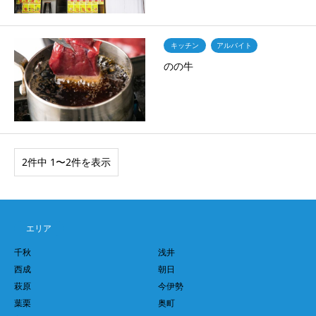
キッチン
アルバイト
のの牛
2件中 1〜2件を表示
エリア
千秋
浅井
西成
朝日
萩原
今伊勢
葉栗
奥町