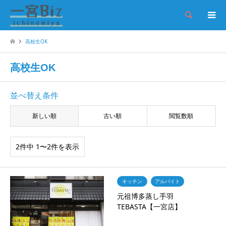
検索
高校生OK
高校生OK
並べ替え条件
新しい順
古い順
閲覧数順
2件中 1〜2件を表示
キッチン
アルバイト
元祖博多蒸し手羽
TEBASTA【一宮店】