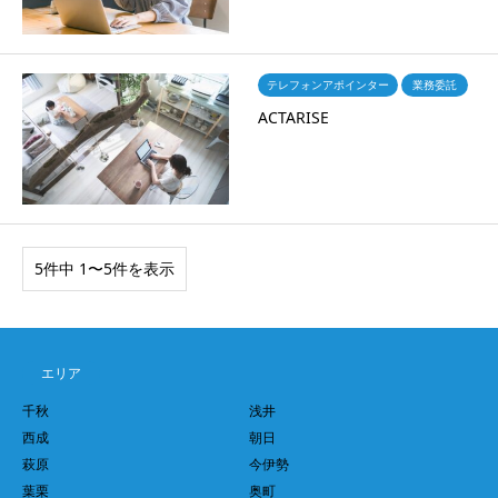
テレフォンアポインター
業務委託
ACTARISE
5件中 1〜5件を表示
エリア
千秋
浅井
西成
朝日
萩原
今伊勢
葉栗
奥町