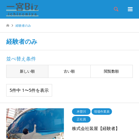
検索
経験者のみ
経験者のみ
並べ替え条件
新しい順
古い順
閲覧数順
5件中 1〜5件を表示
木曽川
現場作業員
正社員
株式会社装屋【経験者】