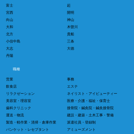
富士
起
宮西
開明
向山
神山
大和
木曽川
北方
貴船
小信中島
三条
大志
大徳
丹陽
職種
営業
事務
飲食店
エステ
リラクゼーション
ネイリスト・アイビューティー
美容室・理容室
医療・介護・福祉・保育士
歯科クリニック
接骨院・鍼灸院・鍼灸接骨院
運送・物流
建設・建築・土木工事・警備
製造・軽作業・清掃・倉庫作業
派遣社員・登録制
パンケット・レセプタント
アミューズメント