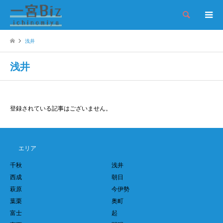
検索
浅井
浅井
登録されている記事はございません。
エリア
千秋
浅井
西成
朝日
萩原
今伊勢
葉栗
奥町
富士
起