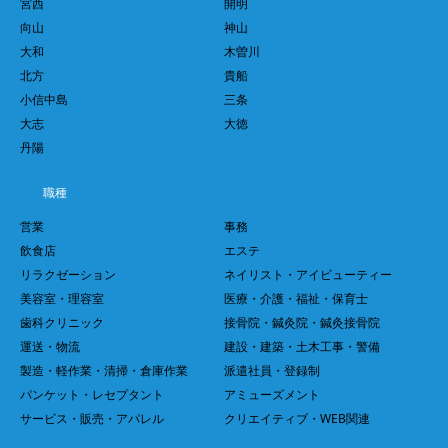
宮西
開明
向山
神山
大和
木曽川
北方
貴船
小信中島
三条
大志
大徳
丹陽
職種
営業
事務
飲食店
エステ
リラクゼーション
ネイリスト・アイビューティー
美容室・理容室
医療・介護・福祉・保育士
歯科クリニック
接骨院・鍼灸院・鍼灸接骨院
運送・物流
建設・建築・土木工事・警備
製造・軽作業・清掃・倉庫作業
派遣社員・登録制
パンケット・レセプタント
アミューズメント
サービス・販売・アパレル
クリエイティブ・WEB関連